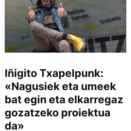
Iñigito Txapelpunk:
«Nagusiek eta umeek
bat egin eta elkarregaz
gozatzeko proiektua
da»