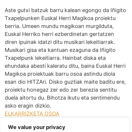
Aste gutxi batzuk barru kalean egongo da Iñigito
Txapelpunken Euskal Herri Magikoa proiektu
berria. Umeen mundu magikoan murgilduta,
Euskal Herriko herri ezberdinetan gertatzen
diren ipuinak idatzi ditu musikari lekeitiarrak.
Musikari gisa eta kantuan ezaguna da Iñigito
Txapelpunk lekeitiarra. Hainbat diska eta
ehundaka abesti kaleratu ditu, baina Euskal Herri
Magikoa proiektuak barru osoa astindu diola
esan dio HITZAri. Disko guztiak maite baditu ere,
proiektu honegaz zer edo zer berezia sentitu
duela aitortu du. Bihotza ikutu eta sentimendu
asko eragin dizkio.
ELKARRIZKETA OSOA
We value your privacy